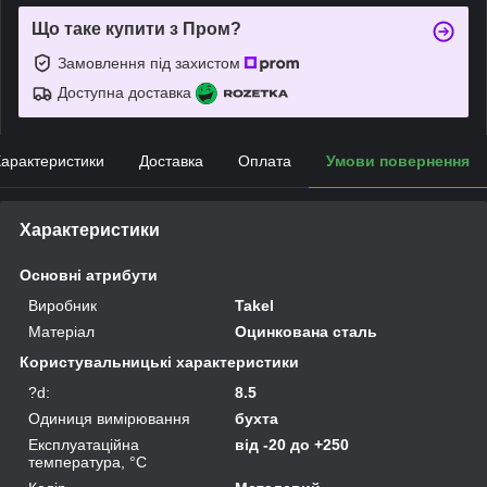
Що таке купити з Пром?
Замовлення під захистом
Доступна доставка
арактеристики
Доставка
Оплата
Умови повернення
Характеристики
Основні атрибути
Виробник
Takel
Матеріал
Оцинкована сталь
Користувальницькі характеристики
?d:
8.5
Одиниця вимірювання
бухта
Експлуатаційна
від -20 до +250
температура, °C