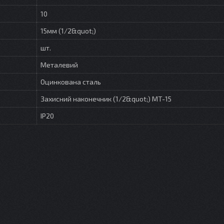
10
15мм (1/2&quot;)
шт.
Металевий
Оцинкована сталь
Захисний наконечник (1/2&quot;) MT-15
IP20