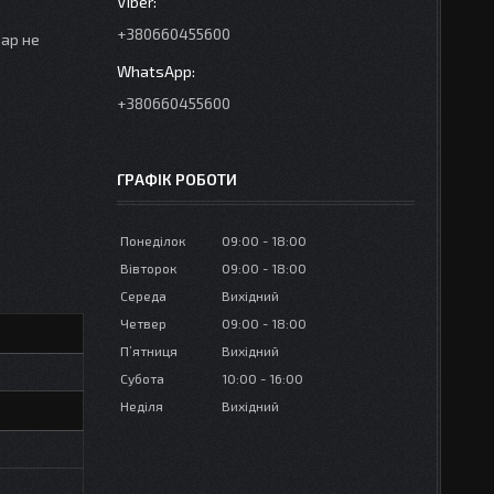
+380660455600
вар не
+380660455600
ГРАФІК РОБОТИ
Понеділок
09:00
18:00
Вівторок
09:00
18:00
Середа
Вихідний
Четвер
09:00
18:00
Пʼятниця
Вихідний
Субота
10:00
16:00
Неділя
Вихідний