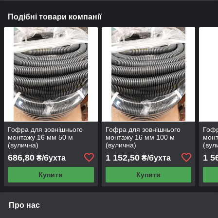
Подібні товари компанії
Гофра для зовнішнього
Гофра для зовнішнього
Гофр
монтажу 16 мм 50 м
монтажу 16 мм 100 м
монт
(вулична)
(вулична)
(вул
686,80
1 152,50
1 5
₴/бухта
₴/бухта
Купити
Купити
Про нас