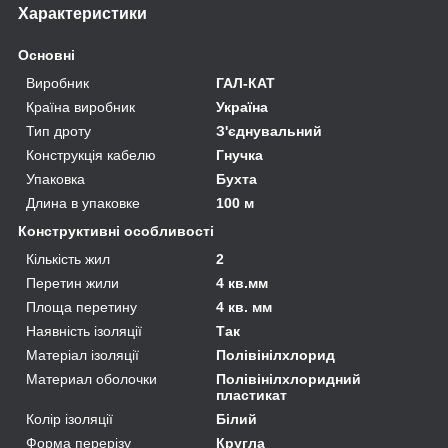
Характеристики
Основні
Виробник
ГАЛ-КАТ
Країна виробник
Україна
Тип дроту
З'єднувальний
Конструкція кабелю
Гнучка
Упаковка
Бухта
Длина в упаковке
100 м
Конструктивні особливості
Кількість жил
2
Перетин жили
4 кв.мм
Площа перетину
4 кв. мм
Наявність ізоляції
Так
Матеріал ізоляції
Полівінілхлорид
Материал оболочки
Полівінілхлоридний
пластикат
Колір ізоляції
Білий
Форма перерізу
Кругла