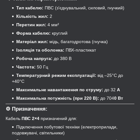
Тип кабелю:
ПВС (з'єднувальний, силовий, гнучкий)
Кількість жил:
2
Перетин жил:
4 мм²
Форма кабелю:
круглий
Матеріал жил:
мідь, багатодротова (гнучка)
Ізоляція та оболонка:
ПВХ-пластикат
Робоча напруга:
до 380 В
Частота:
50 Гц
Температурний режим експлуатації:
від –25°C до
+40°C
Максимальне навантаження по струму:
до 32
А
Максимальна потужність (при 220 В):
до 704
0 Вт
⚙️
Призначення:
Кабель
ПВС 2×4
призначений для:
Підключення побутової техніки (електроприлади,
подовжувачі, світильники)