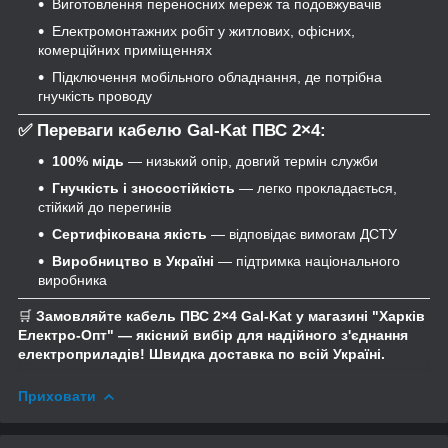
Виготовлення переносних мереж та подовжувачів
Електромонтажних робіт у житлових, офісних,
комерційних приміщеннях
Підключення мобільного обладнання, де потрібна
гнучкість проводу
✅
Переваги кабелю Gal-Kat ПВС 2×4:
100% мідь
— низький опір, довгий термін служби
Гнучкість і зносостійкість
— легко прокладається,
стійкий до перегинів
Сертифікована якість
— відповідає вимогам ДСТУ
Виробництво в Україні
— підтримка національного
виробника
🛒
Замовляйте кабель ПВС 2×4 Gal-Kat у магазині "Харків
Електро-Опт" — якісний вибір для надійного з'єднання
електроприладів! Швидка доставка по всій Україні.
Приховати