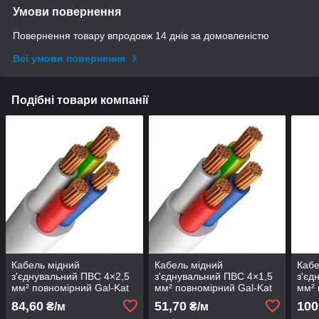
Умови повернення
Повернення товару впродовж 14 днів за домовленістю
Всі умови повернення
Подібні товари компанії
Кабель мідний
Кабель мідний
Кабе
з'єднувальний ПВС 4×2,5
з'єднувальний ПВС 4×1,5
з'єд
мм² повномірний Gal-Kat
мм² повномірний Gal-Kat
мм² 
84,60
51,70
100
₴/м
₴/м