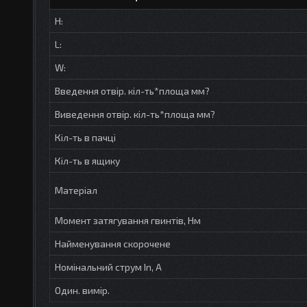
H:
L:
W:
Введення отвір. кіл-ть*площа мм?
Виведення отвір. кіл-ть*площа мм?
Кіл-ть в пачці
Кіл-ть в ящику
Матеріал
Момент затягування гвинтів, Нм
Найменування скорочене
Номінальний струм In, А
Один. вимір.