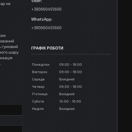
вар не
+380660455600
+380660455600
таж
ьований
ь гумовий
ГРАФІК РОБОТИ
ного шару
тизація
.
Понеділок
09:00
18:00
Вівторок
09:00
18:00
Середа
Вихідний
Четвер
09:00
18:00
Пʼятниця
Вихідний
Субота
10:00
16:00
Неділя
Вихідний