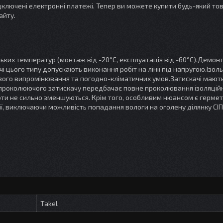
ідключені електронні платежі. Тепер ви можете купити будь-який то
айту.
зьких температур (монтаж від -20°С, експлуатація від -60°С).Демон
 цього типу допускають виконання робіт на лінії під напругою.Ізол
ового випромінювання та погодно-кліматичних умов.Затискачі мают
ж проколюючого затискачу передбачає повне проколювання ізоляцій
роти не сильно зменшуються. Крім того, особливим нюансом є герме
ї, виключаючи можливість попадання вологи на оголену ділянку СІП
Takel