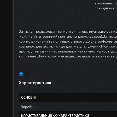
У компанії п
покидаючи с
Затискачі розраховані на монтаж та експлуатацію за ни
можливий (вторинний монтаж не допускається).Затискачі
корпус виконаний з полімеру, стійкого до ультрафіолет
ковпачок для ізоляції кінця дроту відгалуження.Монта
дроту, у той самий час показники механічної міцності д
кріплення. Дана арматура дозволяє досягти герметизаці
Характеристики
ОСНОВНІ
Виробник
КОРИСТУВАЛЬНИЦЬКІ ХАРАКТЕРИСТИКИ