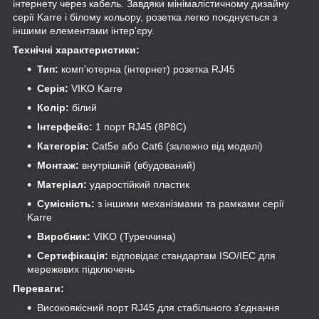
інтернету через кабель. Завдяки мінімалістичному дизайну
серії Karre і білому кольору, розетка легко поєднується з
іншими елементами інтер'єру.
Технічні характеристики:
Тип:
комп'ютерна (інтернет) розетка RJ45
Серія:
VIKO Karre
Колір:
білий
Інтерфейс:
1 порт RJ45 (8P8C)
Категорія:
Cat5e або Cat6 (залежно від моделі)
Монтаж:
внутрішній (вбудований)
Матеріал:
ударостійкий пластик
Сумісність:
з іншими механізмами та рамками серії
Karre
Виробник:
VIKO (Туреччина)
Сертифікація:
відповідає стандартам ISO/IEC для
мережевих підключень
Переваги:
Високоякісний порт RJ45 для стабільного з'єднання