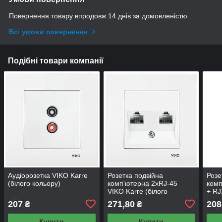
Повернення товару впродовж 14 днів за домовленістю
Всі умови повернення
Подібні товари компанії
Аудіорозетка VIKO Karre
Розетка подвійна
Розе
(білого кольору)
комп'ютерна 2хRJ-45
комп
VIKO Karre (білого
+ RJ
кольору)
(біл
207
271,80
208
₴
₴
Купити
Купити