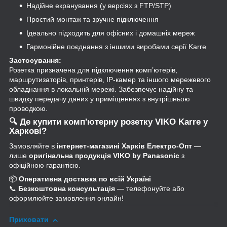
Надійне екранування (у версіях з FTP/STP)
Простий монтаж та зручне підключення
Ідеально підходить для офісних і домашніх мереж
Гармонійне поєднання з іншими виробами серії Karre
Застосування:
Розетка призначена для підключення комп’ютерів,
маршрутизаторів, принтерів, IP-камер та іншого мережевого
обладнання в локальній мережі. Забезпечує надійну та
швидку передачу даних у приміщеннях з внутрішньою
проводкою.
🔍
Де купити комп'ютерну розетку VIKO Karre у
Харкові?
Замовляйте в
інтернет-магазині Харків Електро-Опт
—
лише
оригінальна продукція VIKO by Panasonic
з
офіційною гарантією.
📦
Оперативна доставка по всій Україні
📞
Безкоштовна консультація
— телефонуйте або
оформлюйте замовлення онлайн!
Приховати