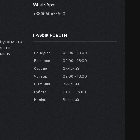
+380660455600
ГРАФІК РОБОТИ
бутових та
хнічні
Понеділок
09:00
18:00
ільну
Вівторок
09:00
18:00
Середа
Вихідний
Четвер
09:00
18:00
Пʼятниця
Вихідний
Субота
10:00
16:00
Неділя
Вихідний