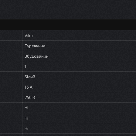
Viko
Туреччина
Вбудований
1
Білий
16 А
250 В
Ні
Ні
Ні