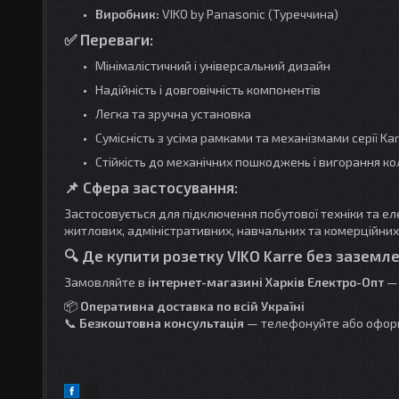
Виробник:
VIKO by Panasonic (Туреччина)
✅ Переваги:
Мінімалістичний і універсальний дизайн
Надійність і довговічність компонентів
Легка та зручна установка
Сумісність з усіма рамками та механізмами серії Kar
Стійкість до механічних пошкоджень і вигорання к
📌 Сфера застосування:
Застосовується для підключення побутової техніки та е
житлових, адміністративних, навчальних та комерційних 
🔍
Де купити розетку VIKO
Karre
без заземле
Замовляйте в
інтернет-магазині Харків Електро-Опт
—
📦
Оперативна доставка по всій Україні
📞
Безкоштовна консультація
— телефонуйте або офор