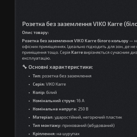
Розетка без заземлення VIKO Karre (біл
Опис товару:
Розетка без заземлення VIKO Karre білого кольору
— н
офісних приміщеннях. Ідеально підходить для зон, де не по
приміщення тощо. Серія
Karre
вирізняється сучасним диз
експлуатацію.
🔧 Основні характеристики:
Тип:
розетка без заземлення
Серія:
VIKO Karre
Колір:
білий
Номінальний струм:
16 А
Номінальна напруга:
250 В
Матеріал:
ударостійкий, негорючий пластик
Тип монтажу:
прихований (вбудований)
Кріплення:
на шурупах