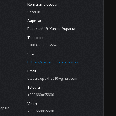
Євгеній
Раевской 19, Харків, Україна
+380 (66) 045-56-00
https://electroopt.com.ua/ua/
electro.opt.kh2010@gmail.com
+380660455600
вар не
+380660455600