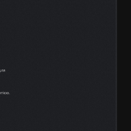
для
тією.