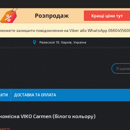
и можете залишити повідомлення на Viber або WhatsApp 0660455600 
Раевской 19, Харків, Україна
АКТИ
ДОСТАВКА ТА ОПЛАТА
омісна VIKO Carmen (білого кольору)
ності