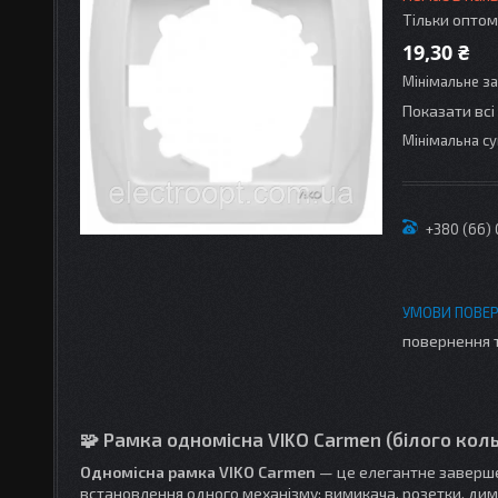
Тільки оптом
19,30 ₴
Мінімальне з
Показати всі
Мінімальна су
+380 (66)
повернення 
🧩 Рамка одномісна VIKO Carmen (білого кол
Одномісна рамка VIKO Carmen
— це елегантне завершен
встановлення одного механізму: вимикача, розетки, дим