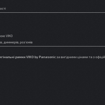
ості
кою VIKO
в, диммерів, роз’ємів
игінальні рамки VIKO by Panasonic
за вигідними цінами та з офіці