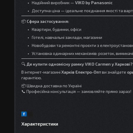
Надійний виробник —
VIKO by Panasonic
Доступна ціна — ідеальне поєднання якості та варт
📦
Сфера застосування:
Квартири, будинки, офіси
Готелі, навчальні заклади, магазини
Новобудови та ремонтні проєкти з електроустанов
Установка одинарних механізмів: розеток, вимикачі
🔍
Де купити одномісну рамку VIKO Carmen у Харкові?
В інтернет-магазині
Харків Електро-Опт
ви знайдете
ор
гарантією.
📦 Швидка доставка по Україні
📞 Професійна консультація — замовляйте прямо зараз!
Характеристики