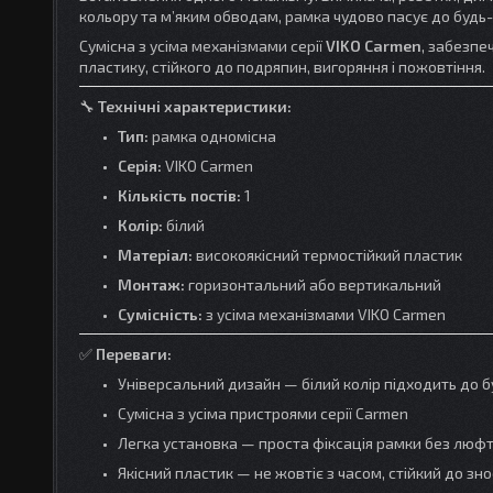
кольору та м’яким обводам, рамка чудово пасує до будь-я
Сумісна з усіма механізмами серії
VIKO Carmen
, забезпе
пластику, стійкого до подряпин, вигоряння і пожовтіння.
🔧
Технічні характеристики:
Тип:
рамка одномісна
Серія:
VIKO Carmen
Кількість постів:
1
Колір:
білий
Матеріал:
високоякісний термостійкий пластик
Монтаж:
горизонтальний або вертикальний
Сумісність:
з усіма механізмами VIKO Carmen
✅
Переваги:
Універсальний дизайн — білий колір підходить до б
Сумісна з усіма пристроями серії Carmen
Легка установка — проста фіксація рамки без люфт
Якісний пластик — не жовтіє з часом, стійкий до зно