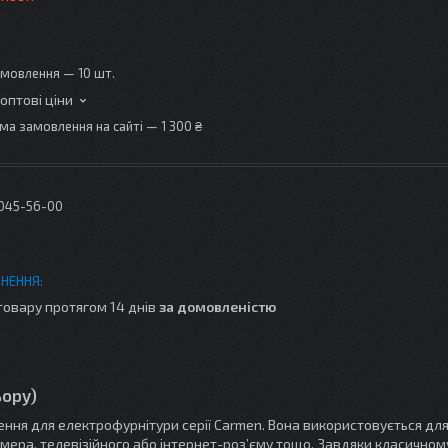
амовлення — 10 шт.
 оптові ціни
ма замовлення на сайті — 1 300 ₴
 045-56-00
товару протягом 14 днів
за домовленістю
ьору)
ня для електрофурнітури серії Carmen. Вона використовується дл
мера, телевізійного або інтернет-роз’єму тощо. Завдяки класичном