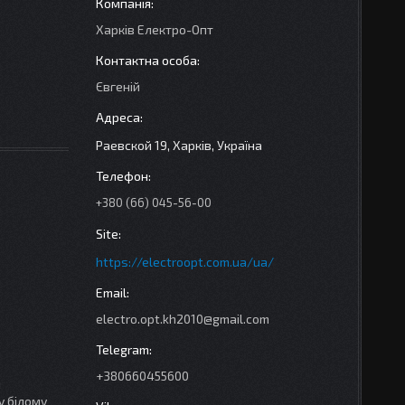
Харків Електро-Опт
Євгеній
Раевской 19, Харків, Україна
+380 (66) 045-56-00
https://electroopt.com.ua/ua/
electro.opt.kh2010@gmail.com
+380660455600
я
у білому