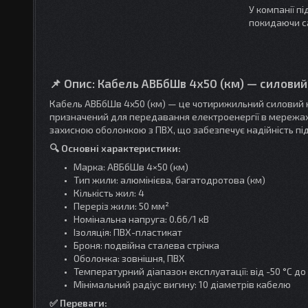
У компанії п
покидаючи с
📌 Опис: Кабель АВБбШв 4х50 (км) — силови
Кабель АВБбШв 4х50 (км) — це чотирижильний силовий к
призначений для передавання електроенергії в мережах і
захисною оболонкою з ПВХ, що забезпечує надійність пі
🔍 Основні характеристики:
Марка: АВБбШв 4×50 (км)
Тип жили: алюмінієва, багатодротова (км)
Кількість жил: 4
Переріз жили: 50 мм²
Номінальна напруга: 0.66/1 кВ
Ізоляція: ПВХ-пластикат
Броня: подвійна сталева стрічка
Оболонка: зовнішня, ПВХ
Температурний діапазон експлуатації: від -50 °C до 
Мінімальний радіус вигину: 10 діаметрів кабелю
✅ Переваги: