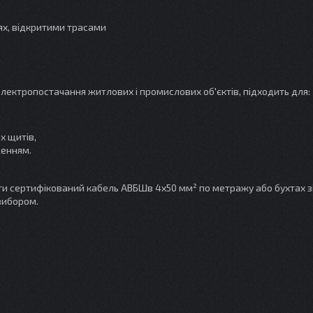
ях, відкритими трасами
ектропостачання житлових і промислових об'єктів, підходить для:
х щитів,
женням.
ити сертифікований кабель АВБШв 4x50 мм² по метражу або бухтах 
вибором.