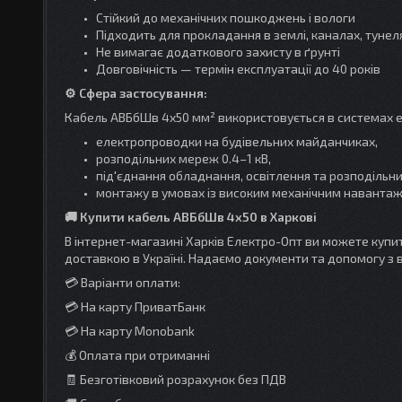
Стійкий до механічних пошкоджень і вологи
Підходить для прокладання в землі, каналах, тунел
Не вимагає додаткового захисту в ґрунті
Довговічність — термін експлуатації до 40 років
⚙️ Сфера застосування:
Кабель АВБбШв 4x50 мм² використовується в системах ел
електропроводки на будівельних майданчиках,
розподільних мереж 0.4–1 кВ,
під'єднання обладнання, освітлення та розподільни
монтажу в умовах із високим механічним наванта
🚚 Купити кабель АВБбШв 4х50 в Харкові
В інтернет-магазині Харків Електро-Опт ви можете куп
доставкою в Україні. Надаємо документи та допомогу з 
💳 Варіанти оплати:
💳 На карту ПриватБанк
💳 На карту Monobank
💰 Оплата при отриманні
🧾 Безготівковий розрахунок без ПДВ