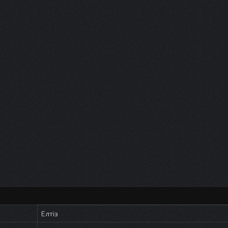
Елтіз