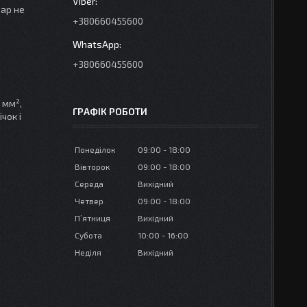
вар не
+380660455600
+380660455600
 мм²,
ГРАФІК РОБОТИ
чок і
Понеділок
09:00
18:00
Вівторок
09:00
18:00
Середа
Вихідний
Четвер
09:00
18:00
Пʼятниця
Вихідний
Субота
10:00
16:00
Неділя
Вихідний