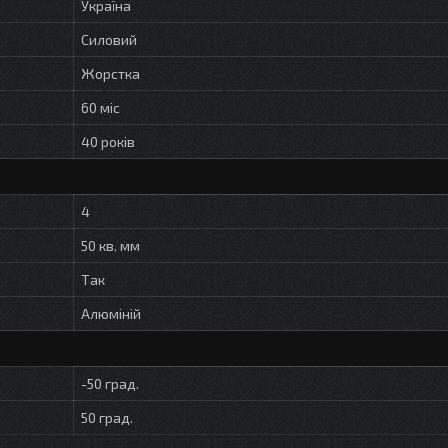
Україна
Силовий
Жорстка
60 міс
40 років
4
50 кв. мм
Так
Алюміній
-50 град.
50 град.