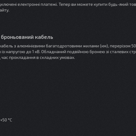
ідключені електронні платежі. Тепер ви можете купити будь-який то
айту.
й броньований кабель
абель з алюмінієвими багатодротовими жилами (км), перерізом 50
з напругою до 1 кВ. Обладнаний подвійною бронею зі сталевих стрі
д час прокладання в складних умовах.
+50 °C