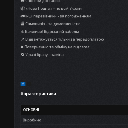
🚚 Способи доставки:
📦 «Нова Пошта» - по всій Україні
🚛 Інші перевізники - за погодженням
🏬 Самовивіз - за домовленістю
⚠️ Важливо! Відрізаний кабель:
📌 Відвантажується тільки за передоплатою
❌ Поверненню та обміну не підлягає
🔁 У разі браку - заміна
Характеристики
ОСНОВНІ
Виробник