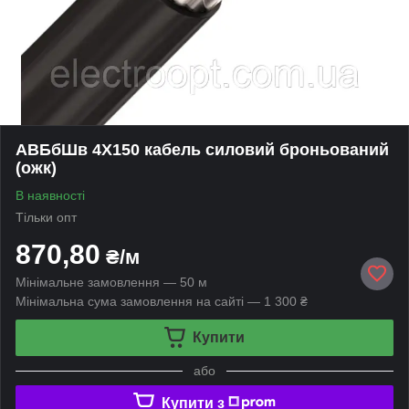
АВБбШв 4Х150 кабель силовий броньований
(ожк)
В наявності
Тільки опт
870,80
₴/м
Мінімальне замовлення — 50 м
Мінімальна сума замовлення на сайті — 1 300 ₴
Купити
або
Купити з