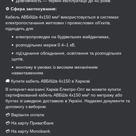
Довговічність — термін експлуатації до 40 років
⚙️ Сфера застосування:
Кабель АВБбШв 4x150 мм² використовується в системах
електропостачання житлових і промислових об'єктів,
підходить для:
електропроводки на будівельних майданчиках,
розподільних мереж 0.4–1 кВ,
під'єднання обладнання, освітлення та розподільних
щитів,
монтажу в умовах із високим механічним
навантаженням.
🚚 Купити кабель АВБбШв 4х150 в Харкові
В інтернет-магазині Харків Електро-Опт ви можете купити
сертифікований кабель АВБШв 4x150 мм² по метражу або
бухтах зі швидкою доставкою в Україні. Надаємо документи та
допомогу з вибором.
💳 Варіанти оплати:
💳 На карту ПриватБанк
💳 На карту Monobank