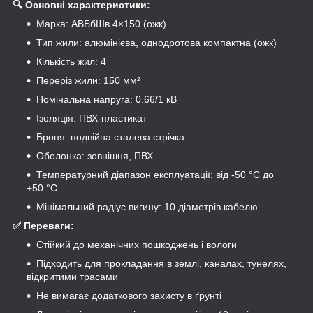
🔍 Основні характеристики:
Марка: АВБбШв 4×150 (ожк)
Тип жили: алюмінієва, однодротова компактна (ожк)
Кількість жил: 4
Переріз жили: 150 мм²
Номінальна напруга: 0.66/1 кВ
Ізоляція: ПВХ-пластикат
Броня: подвійна сталева стрічка
Оболонка: зовнішня, ПВХ
Температурний діапазон експлуатації: від -50 °C до
+50 °C
Мінімальний радіус вигину: 10 діаметрів кабелю
✅ Переваги:
Стійкий до механічних пошкоджень і вологи
Підходить для прокладання в землі, каналах, тунелях,
відкритими трасами
Не вимагає додаткового захисту в ґрунті