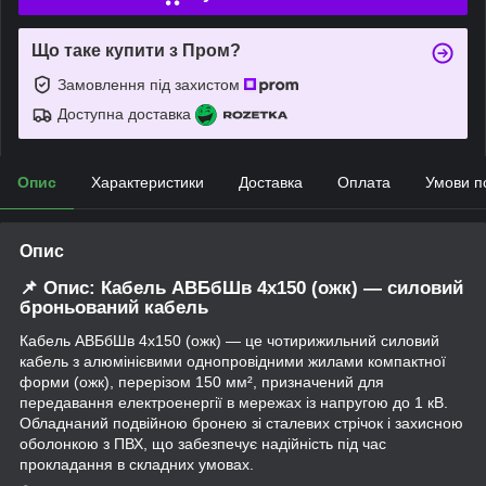
Що таке купити з Пром?
Замовлення під захистом
Доступна доставка
Опис
Характеристики
Доставка
Оплата
Умови п
Опис
📌 Опис: Кабель АВБбШв 4х150 (ожк) — силовий
броньований кабель
Кабель АВБбШв 4х150 (ожк) — це чотирижильний силовий
кабель з алюмінієвими однопровідними жилами компактної
форми (ожк), перерізом 150 мм², призначений для
передавання електроенергії в мережах із напругою до 1 кВ.
Обладнаний подвійною бронею зі сталевих стрічок і захисною
оболонкою з ПВХ, що забезпечує надійність під час
прокладання в складних умовах.