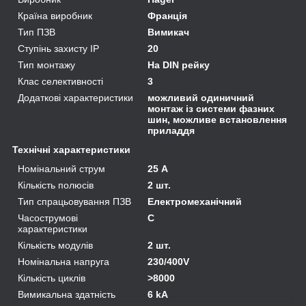
Країна виробник
Франція
Тип ПЗВ
Вимикач
Ступінь захисту IP
20
Тип монтажу
На DIN рейку
Клас селективності
3
Додаткові характеристики
можливий одиничний
монтаж із системи фазних
шин, можливе встановлення
приладдя
Технічні характеристики
Номінальний струм
25 А
Кількість полюсів
2 шт.
Тип спрацьовування ПЗВ
Електромеханічний
Часострумові
C
характеристики
Кількість модулів
2 шт.
Номінальна напруга
230/400V
Кількість циклів
>8000
Вимикальна здатність
6 kA