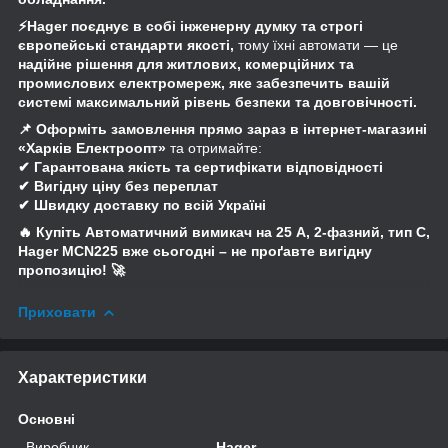
⚡Hager поєднує в собі інженерну думку та строгі
європейські стандарти якості,
тому їхні автомати — це
надійне рішення для житлових, комерційних та
промислових електромереж, яке забезпечить вашій
системі максимальний рівень безпеки та довговічності.
📌 Оформіть замовлення прямо зараз в інтернет-магазині
«Харків Електроопт»
та отримайте:
✔ Гарантована якість та сертифікати відповідності
✔ Вигідну ціну без переплат
✔ Швидку доставку по всій Україні
🔥 Купіть Автоматичний вимикач на 25 А, 2-фазний, тип С,
Hager MCN225 вже сьогодні – не проґавте вигідну
пропозицію! 🚀
Приховати
Характеристики
Основні
Виробник
Hager