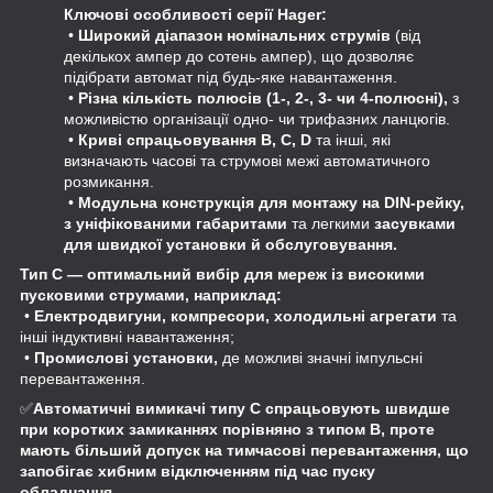
Ключові особливості серії Hager:
•
Широкий діапазон номінальних струмів
(від
декількох ампер до сотень ампер), що дозволяє
підібрати автомат під будь‑яке навантаження.
•
Різна кількість полюсів (1‑, 2‑, 3‑ чи 4‑полюсні),
з
можливістю організації одно- чи трифазних ланцюгів.
•
Криві спрацьовування B, C, D
та інші, які
визначають часові та струмові межі автоматичного
розмикання.
•
Модульна конструкція для монтажу на DIN‑рейку,
з уніфікованими габаритами
та легкими
засувками
для швидкої установки й обслуговування.
Тип C — оптимальний вибір для мереж із високими
пусковими струмами, наприклад:
•
Електродвигуни, компресори, холодильні агрегати
та
інші індуктивні навантаження;
•
Промислові установки,
де можливі значні імпульсні
перевантаження.
✅
Автоматичні вимикачі типу C спрацьовують швидше
при коротких замиканнях порівняно з типом B, проте
мають більший допуск на тимчасові перевантаження, що
запобігає хибним відключенням під час пуску
обладнання.