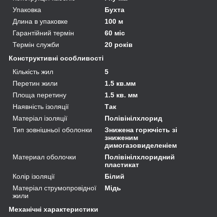
Упаковка
Бухта
Длина в упаковке
100 м
Гарантійний термін
60 міс
Термін служби
20 років
Конструктивні особливості
Кількість жил
5
Перетин жили
1.5 кв.мм
Площа перетину
1.5 кв. мм
Наявність ізоляції
Так
Матеріал ізоляції
Полівінілхлорид
Тип зовнішньої оболонки
Знижена горючість зі
зниженим
димогазовиделеніем
Материал оболочки
Полівінілхлоридний
пластикат
Колір ізоляції
Білий
Матеріал струмопровідної
Мідь
жили
Механічні характеристики