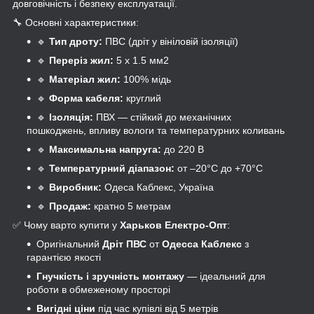
довговічність і безпеку експлуатації.
🔧 Основні характеристики:
🔹
Тип дроту:
ПВС (дріт у вініловій ізоляції)
🔹
Переріз жил:
5 x 1.5 мм2
🔹
Матеріал жил:
100% мідь
🔹
Форма кабеля:
круглий
🔹
Ізоляція:
ПВХ — стійкий до механічних
пошкоджень, впливу вологи та температурних коливань
🔹
Максимальна напруга:
до 220 В
🔹
Температурний діапазон:
от –20°C до +70°C
🔹
Виробник:
Одеса Каблекс, Україна
🔹
Продаж:
кратно 5 метрам
✅ Чому варто купити у
Харьков Електро-Опт
:
Оригінальний
Дріт ПВС
от
Одесса Каблекс
з
гарантією якості
Гнучкість і зручність монтажу
— ідеальний для
роботи в обмеженому просторі
Вигідні ціни
під час купівлі від 5 метрів