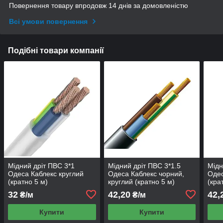
Повернення товару впродовж 14 днів за домовленістю
Всі умови повернення
Подібні товари компанії
Мідний дріт ПВС 3*1
Мідний дріт ПВС 3*1.5
Мідн
Одеса Каблекс круглий
Одеса Каблекс чорний,
Одес
(кратно 5 м)
круглий (кратно 5 м)
(кра
32
42,20
42,
₴/м
₴/м
Купити
Купити