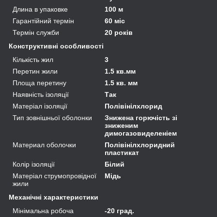
Длина в упаковке
100 м
Гарантійний термін
60 міс
Термін служби
20 років
Конструктивні особливості
Кількість жил
3
Перетин жили
1.5 кв.мм
Площа перетину
1.5 кв. мм
Наявність ізоляції
Так
Матеріал ізоляції
Полівінілхлорид
Тип зовнішньої оболонки
Знижена горючість зі
зниженим
димогазовиделеніем
Материал оболочки
Полівінілхлоридний
пластикат
Колір ізоляції
Білий
Матеріал струмопровідної
Мідь
жили
Механічні характеристики
Мінімальна робоча
-20 град.