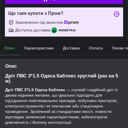
Що таке купити з Пром?
Замовлення під захистом
Доступна доставка
Опис
Характеристики
Доставка
Оплата
Умови п
Опис
Дріт ПВС 3*1.5 Одеса Каблекс круглий (раз на 5
м)
Дріт ПВС 3*1.5 Одеса Каблекс
— гнучкий і надійний дріт із
двома мідними жилами, що ідеально підходить для
під'єднання освітлювальних приладів, побутових пристроїв,
електроінструментів і як тимчасове або стаціонарне
проведення. Зроблений за стандартами якості, повністю
відповідає заявленим характеристикам, забезпечуючи
довговічність і безпеку експлуатації.