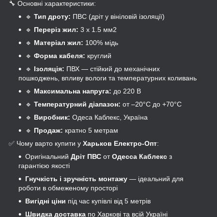
🔧 Основні характеристики:
🔹
Тип дроту:
ПВС (дріт у вініловій ізоляції)
🔹
Переріз жил:
3 x 1.5 мм2
🔹
Матеріал жил:
100% мідь
🔹
Форма кабеля:
круглий
🔹
Ізоляція:
ПВХ — стійкий до механічних
пошкоджень, впливу вологи та температурних коливань
🔹
Максимальна напруга:
до 220 В
🔹
Температурний діапазон:
от –20°C до +70°C
🔹
Виробник:
Одеса Каблекс, Україна
🔹
Продаж:
кратно 5 метрам
✅ Чому варто купити у
Харьков Електро-Опт
:
Оригінальний
Дріт ПВС
от
Одесса Каблекс
з
гарантією якості
Гнучкість і зручність монтажу
— ідеальний для
роботи в обмеженому просторі
Вигідні ціни
під час купівлі від 5 метрів
Швидка доставка
по Харкові та всій Україні