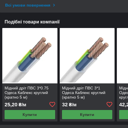
Всі умови повернення
Подібні товари компанії
Мідний дріт ПВС 3*0.75
Мідний дріт ПВС 3*1
Мідн
Одеса Каблекс круглий
Одеса Каблекс круглий
Одес
(кратно 5 м)
(кратно 5 м)
круг
25,20
32
42,
₴/м
₴/м
Купити
Купити