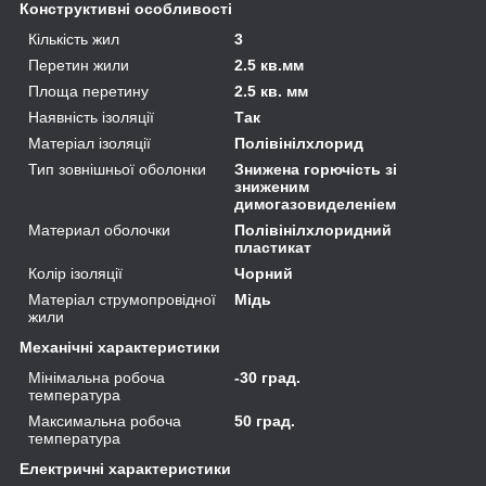
Конструктивні особливості
Кількість жил
3
Перетин жили
2.5 кв.мм
Площа перетину
2.5 кв. мм
Наявність ізоляції
Так
Матеріал ізоляції
Полівінілхлорид
Тип зовнішньої оболонки
Знижена горючість зі
зниженим
димогазовиделеніем
Материал оболочки
Полівінілхлоридний
пластикат
Колір ізоляції
Чорний
Матеріал струмопровідної
Мідь
жили
Механічні характеристики
Мінімальна робоча
-30 град.
температура
Максимальна робоча
50 град.
температура
Електричні характеристики