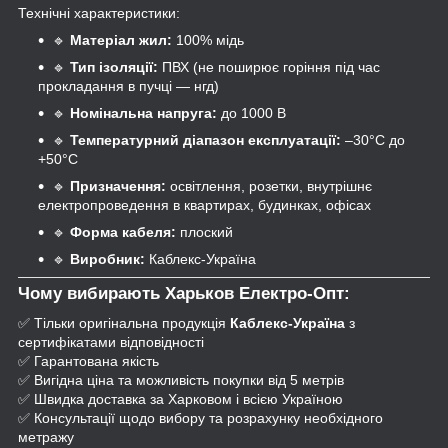
Технічні характеристики:
🔹
Матеріал жил:
100% мідь
🔹
Тип ізоляції:
ПВХ (не поширює горіння під час
прокладання в пучці — нгд)
🔹
Номінальна напруга:
до 1000 В
🔹
Температурний діапазон експлуатації:
–30°C до
+50°C
🔹
Призначення:
освітлення, розетки, внутрішнє
електропроведення в квартирах, будинках, офісах
🔹
Форма кабеля:
плоский
🔹
Виробник:
Каблекс-Україна
Чому вибирають
Харьков Електро-Опт
:
✅ Тільки оригінальна продукція
Каблекс-Україна
з
сертифікатами відповідності
✅ Гарантована якість
✅ Вигідна ціна та можливість покупки від 5 метрів
✅ Швидка доставка за Харковом і всією Україною
✅ Консультації щодо вибору та розрахунку необхідного
метражу