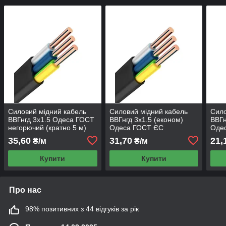
Силовий мідний кабель
Силовий мідний кабель
Сило
ВВГнгд 3х1.5 Одеса ГОСТ
ВВГнгд 3х1.5 (економ)
ВВГн
негорючий (кратно 5 м)
Одеса ГОСТ ЄС
Оде
негорючий (кратно 5 м)
него
35,60
31,70
21,
₴/м
₴/м
Купити
Купити
Про нас
98% позитивних з 44 відгуків за рік