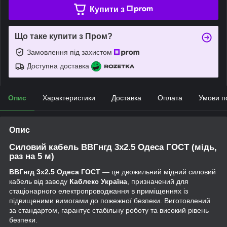
Купити з
Що таке купити з Пром?
Замовлення під захистом
Доступна доставка
Опис
Характеристики
Доставка
Оплата
Умови п
Опис
Силовий кабель ВВГнгд 3х2.5 Одеса ГОСТ (мідь,
раз на 5 м)
ВВГнгд 3х2.5 Одеса ГОСТ
— це двожильний мідний силовий
кабель від заводу
Каблекс Україна
, призначений для
стаціонарного електропроводжання в приміщеннях із
підвищеними вимогами до пожежної безпеки. Виготовлений
за стандартом, гарантує стабільну роботу та високий рівень
безпеки.