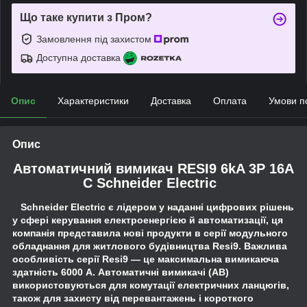
Що таке купити з Пром?
Замовлення під захистом
Доступна доставка
Опис
Характеристики
Доставка
Оплата
Умови п
Опис
Автоматичний вимикач RESI9 6kA 3P 16A
C Schneider Electric
Schneider Electric є лідером у наданні цифрових рішень
у сфері керування електроенергією й автоматизації, ця
компанія представила нові продукти в серії модульного
обладнання для житлового будівництва Resi9. Важлива
особливість серії Resi9 — це максимальна вимикаюча
здатність 6000 А. Автоматичні вимикачі (АВ)
використовуються для комутації електричних ланцюгів,
також для захисту від перевантажень і короткого