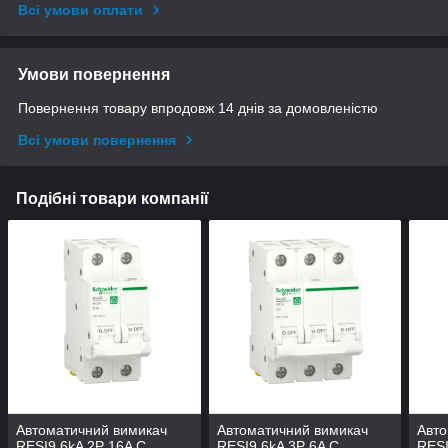
Всі умови оплати
Умови повернення
Повернення товару впродовж 14 днів за домовленістю
Всі умови повернення
Подібні товари компанії
Автоматичний вимикач
Автоматичний вимикач
Авто
RESI9 6kA 2P 16A C
RESI9 6kA 3P 6A C
RESI