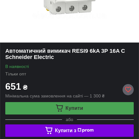
Автоматичний вимикач RESI9 6kA 3P 16A C
Schneider Electric
В наявності
Тільки опт
651
₴
Мінімальна сума замовлення на сайті — 1 300 ₴
Купити
або
Купити з