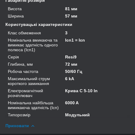
Габаритні розміри
Висота
81 мм
Ширина
57 мм
Користувацькі характеристики
Клас обмеження
3
Номінальна вмикаюча та
Icn1 = Icn
вимикає здатність одного
полюса (Icn1)
Серія
Resi9
Глибина, мм
72 мм
Робоча частота
50/60 Гц
Максимальний струм
6 kA
короткого замикання
Електромагнітний
Крива C 5-10 In
розчіплювач
Номінальна найбільша
6000 A
вимикаюча здатність (Icn)
Типорозмір
Модульний
Приховати