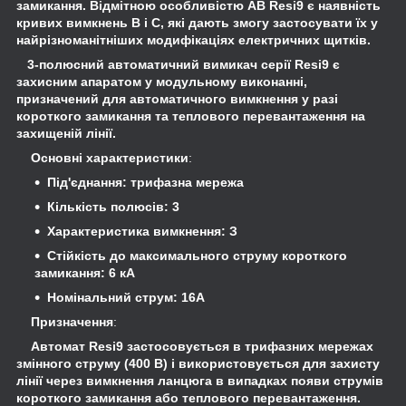
замикання. Відмітною особливістю АВ Resi9 є наявність
кривих вимкнень B і C, які дають змогу застосувати їх у
найрізноманітніших модифікаціях електричних щитків.
3-полюсний автоматичний вимикач серії Resi9 є
захисним апаратом у модульному виконанні,
призначений для автоматичного вимкнення у разі
короткого замикання та теплового перевантаження на
захищеній лінії.
Основні характеристики
:
Під'єднання: трифазна мережа
Кількість полюсів: 3
Характеристика вимкнення: З
Стійкість до максимального струму короткого
замикання: 6 кА
Номінальний струм: 16А
Призначення
:
Автомат Resi9 застосовується в трифазних мережах
змінного струму (400 В) і використовується для захисту
лінії через вимкнення ланцюга в випадках появи струмів
короткого замикання або теплового перевантаження.