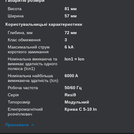
Габаритні розміри
Висота
81 мм
Ширина
57 мм
Користувальницькі характеристики
Глибина, мм
72 мм
Клас обмеження
3
Максимальний струм
6 kA
короткого замикання
Номінальна вмикаюча та
Icn1 = Icn
вимикає здатність одного
полюса (Icn1)
Номінальна найбільша
6000 A
вимикаюча здатність (Icn)
Робоча частота
50/60 Гц
Серія
Resi9
Типорозмір
Модульний
Електромагнітний
Крива C 5-10 In
розчіплювач
Приховати