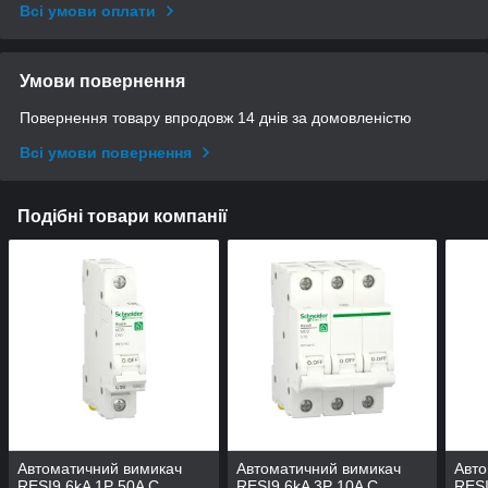
Всі умови оплати
Умови повернення
Повернення товару впродовж 14 днів за домовленістю
Всі умови повернення
Подібні товари компанії
Автоматичний вимикач
Автоматичний вимикач
Авто
RESI9 6kA 1P 50A C
RESI9 6kA 3P 10A C
RESI