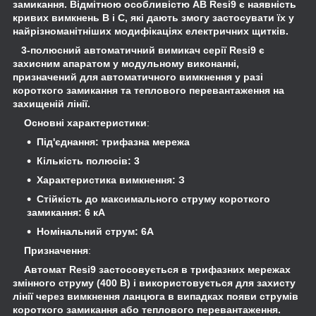
замикання. Відмітною особливістю АВ Resi9 є наявність
кривих вимкнень B і C, які дають змогу застосувати їх у
найрізноманітніших модифікаціях електричних щитків.
3-полюсний автоматичний вимикач серії Resi9 є
захисним апаратом у модульному виконанні,
призначений для автоматичного вимкнення у разі
короткого замикання та теплового перевантаження на
захищеній лінії.
Основні характеристики
:
Під'єднання: трифазна мережа
Кількість полюсів: 3
Характеристика вимкнення: З
Стійкість до максимального струму короткого
замикання: 6 кА
Номінальний струм: 6А
Призначення
:
Автомат Resi9 застосовується в трифазних мережах
змінного струму (400 В) і використовується для захисту
лінії через вимкнення ланцюга в випадках появи струмів
короткого замикання або теплового перевантаження.