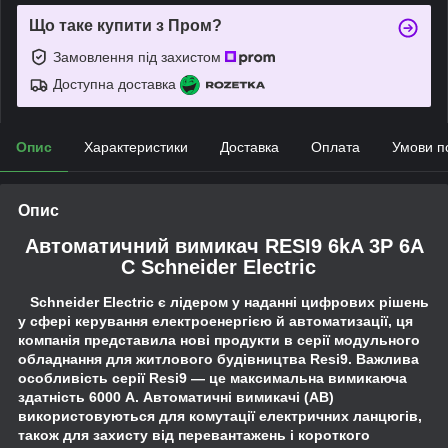
Що таке купити з Пром?
Замовлення під захистом
Доступна доставка
Опис
Характеристики
Доставка
Оплата
Умови п
Опис
Автоматичний вимикач RESI9 6kA 3P 6A
C Schneider Electric
Schneider Electric є лідером у наданні цифрових рішень
у сфері керування електроенергією й автоматизації, ця
компанія представила нові продукти в серії модульного
обладнання для житлового будівництва Resi9. Важлива
особливість серії Resi9 — це максимальна вимикаюча
здатність 6000 А. Автоматичні вимикачі (АВ)
використовуються для комутації електричних ланцюгів,
також для захисту від перевантажень і короткого