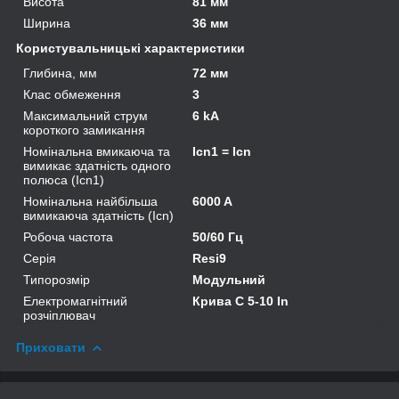
Висота
81 мм
Ширина
36 мм
Користувальницькі характеристики
Глибина, мм
72 мм
Клас обмеження
3
Максимальний струм
6 kA
короткого замикання
Номінальна вмикаюча та
Icn1 = Icn
вимикає здатність одного
полюса (Icn1)
Номінальна найбільша
6000 A
вимикаюча здатність (Icn)
Робоча частота
50/60 Гц
Серія
Resi9
Типорозмір
Модульний
Електромагнітний
Крива C 5-10 In
розчіплювач
Приховати