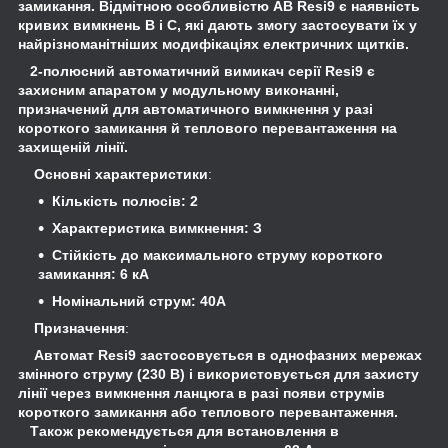
замикання. Відмітною особливістю АВ Resi9 є наявність
кривих вимкнень B і C, які дають змогу застосувати їх у
найрізноманітніших модифікаціях електричних щитків.
2-полюсний автоматичний вимикач серії Resi9 є
захисним апаратом у модульному виконанні,
призначений для автоматичного вимкнення у разі
короткого замикання й теплового перевантаження на
захищеній лінії.
Основні характеристики
:
Кількість полюсів: 2
Характеристика вимкнення: З
Стійкість до максимального струму короткого
замикання: 6 кА
Номінальний струм: 40А
Призначення
:
Автомат Resi9 застосовується в однофазних мережах
змінного струму (230 В) і використовується для захисту
лінії через вимкнення ланцюга в разі появи струмів
короткого замикання або теплового перевантаження.
Також рекомендується для встановлення в