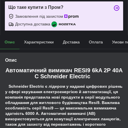
Що таке купити з Пром?
Замовлення під захистом
Доступна доставка
Опис
Характеристики
Доставка
Оплата
Умови п
Опис
Автоматичний вимикач RESI9 6kA 2P 40A
C Schneider Electric
Schneider Electric є лідером у наданні цифрових рішень
у сфері керування електроенергією й автоматизації, ця
компанія представила нові продукти в серії модульного
обладнання для житлового будівництва Resi9. Важлива
особливість серії Resi9 — це максимальна вимикаюча
здатність 6000 А. Автоматичні вимикачі (АВ)
використовуються для комутації електричних ланцюгів,
також для захисту від перевантажень і короткого