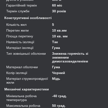
Гарантійний термін
60 міс
Термін служби
30 років
Конструктивні особливості
Кількість жил
5
Перетин жили
10 кв.мм
Площа перетину
10 кв. мм
Наявність ізоляції
Так
Матеріал ізоляції
Гума
Тип зовнішньої оболонки
Знижена горючість зі
зниженим
димогазовиделеніем
Материал оболочки
Гума
Колір ізоляції
Чорний
Матеріал струмопровідної
Мідь
жили
Механічні характеристики
Мінімальна робоча
-40 град.
температура
Максимальна робоча
50 град.