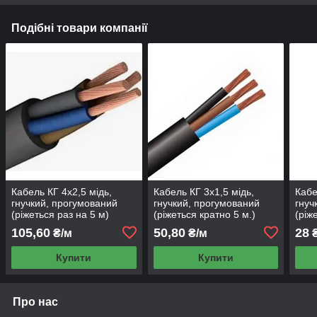
Подібні товари компанії
Кабель КГ 4х2,5 мідь,
Кабель КГ 3х1,5 мідь,
Кабе
гнучкий, прогумований
гнучкий, прогумований
гнуч
(ріжеться раз на 5 м)
(ріжеться кратно 5 м.)
(ріж
Одесса Каблекс
Одеса Каблекс
Одес
105,60
50,80
28
₴/м
₴/м
₴
Купити
Купити
Про нас