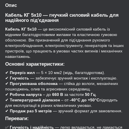
Опис
Кабель КГ 5х10 — гнучкий силовий кабель для
надійного під'єднання
Кабель КГ 5х10
— це високоякісний силовий кабель із
мідними багатодротовими жилами та еластичною гумовою
оболонкою. Він призначений для під'єднання рухомого
електрообладнання, електроінструменту, генераторів та інших
пристроїв, що працюють в умовах частих вигинів і механічних
навантажень.
Основні характеристики:
✔
Переріз жил
— 5 × 10 мм2 (мідь, багатодротова).
✔
Гнучкість
— забезпечує зручний монтаж і експлуатацію.
✔
Прогумована оболонка
— стійка до вологи, механічних
пошкоджень, олив та агресивних середовищ.
✔
Робоча напруга
– до
660 В
за частоти
50 Гц
.
✔
Температурний діапазон
– от
-40°C до +50°C
підходить
для експлуатації в різних кліматичних умовах.
✔
Продаж раз 5 метрів
— зручний формат для замовлення.
Переваги:
✅
Гнучкість і надійність
— легко вкладається, не ламається