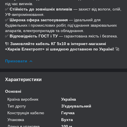
під час вигинів.
✅
Стійкість до зовнішніх впливів
— захист від вологи, олій,
УФ-випромінювання.
✅
Широка сфера застосування
— ідеальний для
будівельних і промислових робіт, під'єднання зварювальних
апаратів, електроприладів та обладнання.
✅
Відповідність ГОСТ і ТУ
— гарантована якість і безпека.
🔌
Замовляйте кабель КГ 5х10 в інтернет-магазині
«Харків Електропт» зі швидкою доставкою по Україні!
🚀
Приховати
Характеристики
Основні
Країна виробник
Україна
Тип дроту
З'єднувальний
Конструкція кабелю
Гнучка
Упаковка
Бухта
Длина в упаковке
100 м