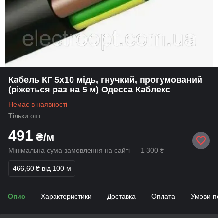
Кабель КГ 5х10 мідь, гнучкий, прогумований
(ріжеться раз на 5 м) Одесса Каблекс
Немає в наявності
Тільки опт
491
₴/м
Мінімальна сума замовлення на сайті — 1 300 ₴
466,60 ₴
від 100 м
Опис
Характеристики
Доставка
Оплата
Умови п