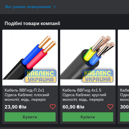
Всі умови повернення
Подібні товари компанії
Кабель ВВГнгд-П 2x1
Кабель ВВГнгд 4x1.5
Кабе
Одеса Каблекс плоский
Одеса Каблекс круглий
Одес
моноліт, мідь, переріз
моноліт, мідь, переріз
моно
жили відповідає номіналу
жили відповідає номіналу
жили
23,90
60,90
300
₴/м
₴/м
(кратно 5 м)
(кратно 5 м)
(кра
Купити
Купити