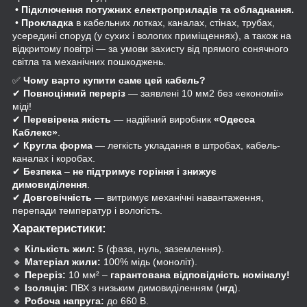
• Підключення потужних електроприладів та обладнання.
•
Прокладка
в кабельних лотках, каналах, стінах, трубах,
усередині споруд (у сухих і вологих приміщеннях), а також на
відкритому повітрі — за умови захисту від прямого сонячного
світла та механічних пошкоджень.
✅
Чому варто купити саме цей кабель?
✔
Повноцінний переріз
— заявлені 10 мм2 без «економії»
міді!
✔
Перевірена якість
— надійний виробник
«Одесса
Каблекс»
.
✔
Кругл
а
форма
— легкість укладання в штробах, кабель-
каналах і коробах.
✔
Безпека
–
не підтримує горіння і знижує
димовиділення
.
✔
Довговічність
— витримує механічні навантаження,
перепади температур і вологість.
Характеристики:
🔹
Кількість жил:
5 (фаза, нуль, заземлення).
🔹
Матеріал жили:
100% мідь (моноліт).
🔹
Переріз:
10 мм² –
гарантована відповідність номіналу!
🔹
Ізоляція:
ПВХ з низьким димовиділенням (
нгд
).
🔹
Робоча напруга:
до 660 В.