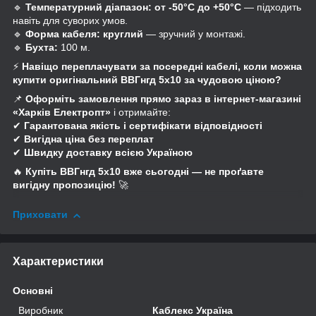
🔹
Температурний діапазон:
от -50°C до +50°C
— підходить
навіть для суворих умов.
🔹
Форма кабеля:
круглий
— зручний у монтажі.
🔹
Бухта:
100 м.
⚡
Навіщо переплачувати за посередні кабелі, коли можна
купити оригінальний ВВГнгд 5x10 за чудовою ціною?
📌
Оформіть замовлення прямо зараз в інтернет-магазині
«Харків Електропт»
і отримайте:
✔
Гарантована якість і сертифікати відповідності
✔
Вигідна ціна без переплат
✔
Швидку доставку всією Україною
🔥
Купіть ВВГнгд 5x10 вже сьогодні — не проґавте
вигідну пропозицію!
🚀
Приховати
Характеристики
Основні
Виробник
Каблекс Україна