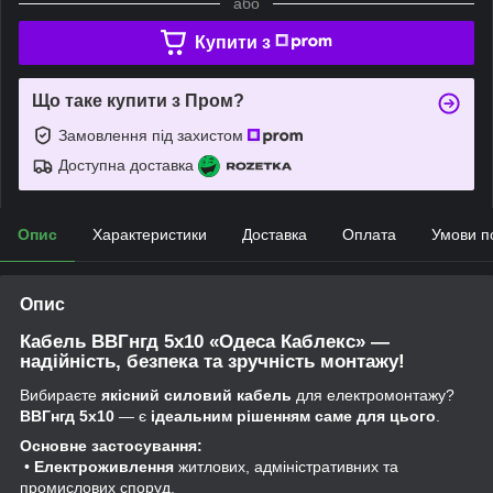
або
Купити з
Що таке купити з Пром?
Замовлення під захистом
Доступна доставка
Опис
Характеристики
Доставка
Оплата
Умови п
Опис
Кабель ВВГнгд 5x10 «Одеса Каблекс» —
надійність, безпека та зручність монтажу!
Вибираєте
якісний силовий кабель
для електромонтажу?
ВВГнгд 5x10
— є
ідеальним рішенням саме для цього
.
Основне застосування:
•
Електроживлення
житлових, адміністративних та
промислових споруд.