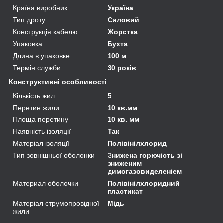
Країна виробник
Україна
Тип дроту
Силовий
Конструкція кабелю
Жорстка
Упаковка
Бухта
Длина в упаковке
100 м
Термін служби
30 років
Конструктивні особливості
Кількість жил
5
Перетин жили
10 кв.мм
Площа перетину
10 кв. мм
Наявність ізоляції
Так
Матеріал ізоляції
Полівінілхлорид
Тип зовнішньої оболонки
Знижена горючість зі
зниженим
димогазовиделеніем
Материал оболочки
Полівінілхлоридний
пластикат
Матеріал струмопровідної
Мідь
жили