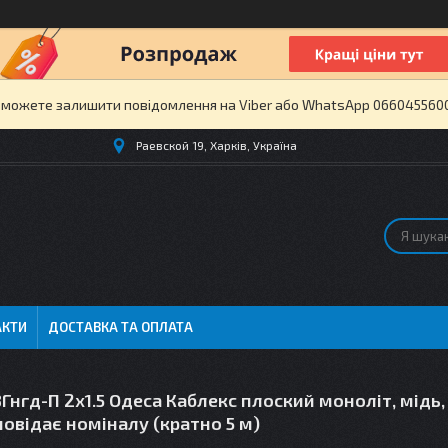
и можете залишити повідомлення на Viber або WhatsApp 0660455600 
Раевской 19, Харків, Україна
АКТИ
ДОСТАВКА ТА ОПЛАТА
Гнгд-П 2x1.5 Одеса Каблекс плоский моноліт, мідь,
овідає номіналу (кратно 5 м)