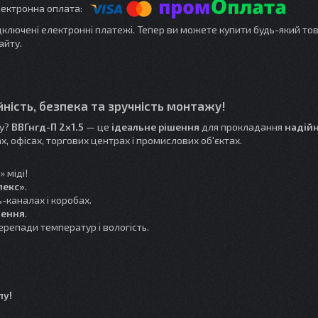
ідключені електронні платежі. Тепер ви можете купити будь-який то
айту.
йність, безпека та зручність монтажу!
у?
ВВГнгд-П 2x1.5
— це
ідеальне рішення
для прокладання
надій
х, офісах, торгових центрах і промислових об'єктах.
 міді!
лекс»
.
-каналах і коробах.
лення
.
репади температур і вологість.
лу!