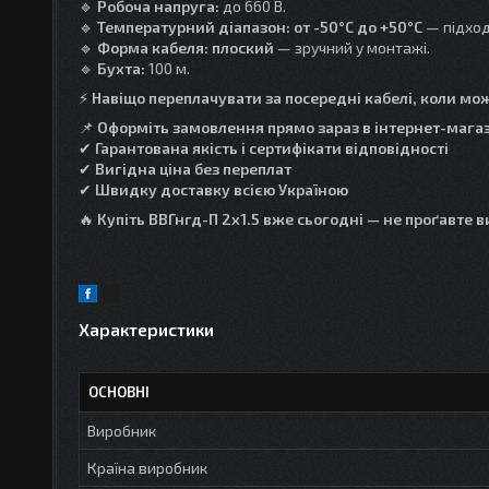
🔹
Робоча напруга:
до 660 В.
🔹
Температурний діапазон:
от -50°C до +50°C
— підход
🔹
Форма кабеля:
плоский
— зручний у монтажі.
🔹
Бухта:
100 м.
⚡
Навіщо переплачувати за посередні кабелі, коли мо
📌
Оформіть замовлення прямо зараз в інтернет-магаз
✔
Гарантована якість і сертифікати відповідності
✔
Вигідна ціна без переплат
✔
Швидку доставку всією Україною
🔥
Купіть ВВГнгд-П 2x1.5 вже сьогодні — не проґавте в
Характеристики
ОСНОВНІ
Виробник
Країна виробник