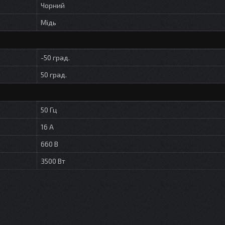
Чорний
Мідь
-50 град.
50 град.
50 Гц
16 А
660 В
3500 Вт