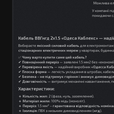
У компанії п
покидаючи с
Кабель ВВГнгд 2x1.5 «Одеса Каблекс» — наді
Вибираєте
якісний силовий кабель
для електромонтаж
стаціонарних електричних мереж
у квартирах, будинка
✅
Чому варто купити саме цей кабель?
✔
Повноцінний переріз
— заявлені 1.5 мм2 без «економії»
✔
Перевірена якість
— надійний виробник
«Одесса Каб
✔
Плоска форма
— легкість укладання в штробах, кабель
✔
Безпека
–
не підтримує горіння і знижує димовиді
✔
Довговічність
— витримує механічні навантаження, пе
Характеристики:
🔹
Кількість жил:
2 (фаза, нуль, заземлення).
🔹
Матеріал жили:
100% мідь (моноліт).
🔹
Переріз:
1.5 мм² –
гарантована відповідність номіна
🔹
Ізоляція:
ПВХ з низьким димовиділенням (
нгд
).