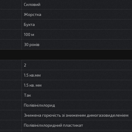
Силовий
Жорстка
Бухта
100 м
30 років
2
1.5 кв.мм
1.5 кв. мм
Так
Полівінілхлорид
Знижена горючість зі зниженим димогазовиделеніем
Полівінілхлоридний пластикат