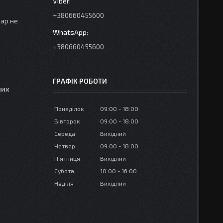
+380660455600
вар не
+380660455600
ГРАФІК РОБОТИ
них
Понеділок
09:00
18:00
Вівторок
09:00
18:00
Середа
Вихідний
Четвер
09:00
18:00
Пʼятниця
Вихідний
Субота
10:00
16:00
Неділя
Вихідний